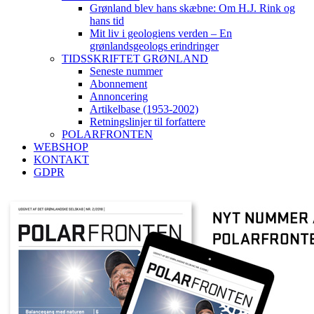
Grønland blev hans skæbne: Om H.J. Rink og
hans tid
Mit liv i geologiens verden – En
grønlandsgeologs erindringer
TIDSSKRIFTET GRØNLAND
Seneste nummer
Abonnement
Annoncering
Artikelbase (1953-2002)
Retningslinjer til forfattere
POLARFRONTEN
WEBSHOP
KONTAKT
GDPR