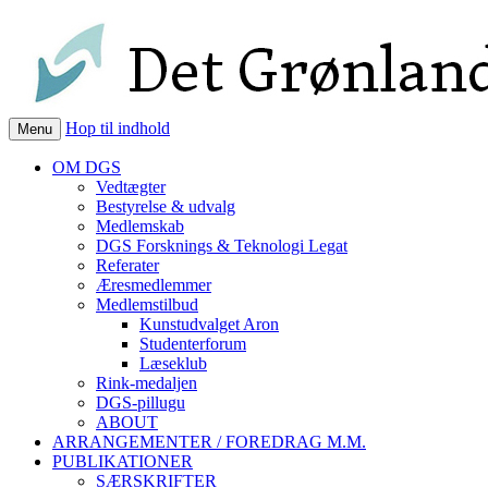
Det Grønlandske Selskab
grønland
Hop til indhold
Menu
OM DGS
Vedtægter
Bestyrelse & udvalg
Medlemskab
DGS Forsknings & Teknologi Legat
Referater
Æresmedlemmer
Medlemstilbud
Kunstudvalget Aron
Studenterforum
Læseklub
Rink-medaljen
DGS-pillugu
ABOUT
ARRANGEMENTER / FOREDRAG M.M.
PUBLIKATIONER
SÆRSKRIFTER