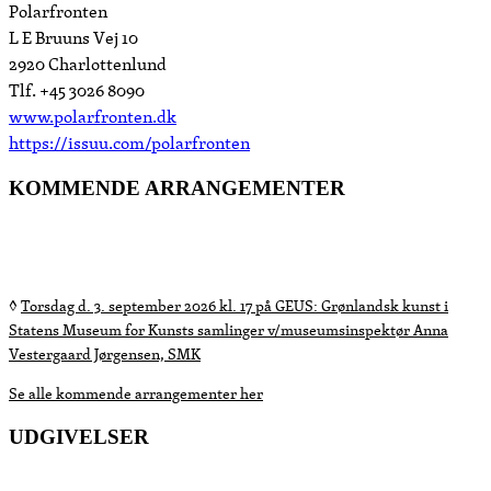
Polarfronten
L E Bruuns Vej 10
2920 Charlottenlund
Tlf. +45 3026 8090
www.polarfronten.dk
https://issuu.com/polarfronten
KOMMENDE ARRANGEMENTER
◊
◊
◊
◊
◊
◊
◊
Torsdag d. 3. september 2026 kl. 17 på GEUS:
Grønlandsk kunst i
Statens Museum for Kunsts samlinger v/museumsinspektør Anna
Vestergaard Jørgensen, SMK
Se alle kommende arrangementer her
UDGIVELSER