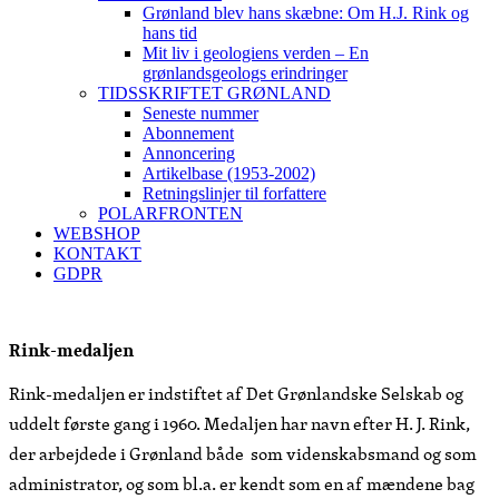
Grønland blev hans skæbne: Om H.J. Rink og
hans tid
Mit liv i geologiens verden – En
grønlandsgeologs erindringer
TIDSSKRIFTET GRØNLAND
Seneste nummer
Abonnement
Annoncering
Artikelbase (1953-2002)
Retningslinjer til forfattere
POLARFRONTEN
WEBSHOP
KONTAKT
GDPR
Rink-medaljen
Rink-medaljen er indstiftet af Det Grønlandske Selskab og
uddelt første gang i 1960. Medaljen har navn efter H. J. Rink,
der arbejdede i Grønland både som videnskabsmand og som
administrator, og som bl.a. er kendt som en af mændene bag