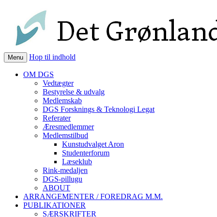
Det Grønlandske Selskab
grønland
Hop til indhold
Menu
OM DGS
Vedtægter
Bestyrelse & udvalg
Medlemskab
DGS Forsknings & Teknologi Legat
Referater
Æresmedlemmer
Medlemstilbud
Kunstudvalget Aron
Studenterforum
Læseklub
Rink-medaljen
DGS-pillugu
ABOUT
ARRANGEMENTER / FOREDRAG M.M.
PUBLIKATIONER
SÆRSKRIFTER