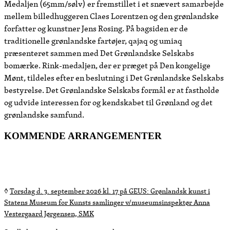
Medaljen (65mm/sølv) er fremstillet i et snævert samarbejde
mellem billedhuggeren Claes Lorentzen og den grønlandske
forfatter og kunstner Jens Rosing. På bagsiden er de
traditionelle grønlandske fartøjer, qajaq og umiaq
præsenteret sammen med Det Grønlandske Selskabs
bomærke. Rink-medaljen, der er præget på Den kongelige
Mønt, tildeles efter en beslutning i Det Grønlandske Selskabs
bestyrelse. Det Grønlandske Selskabs formål er at fastholde
og udvide interessen for og kendskabet til Grønland og det
grønlandske samfund.
KOMMENDE ARRANGEMENTER
◊
◊
◊
◊
◊
◊
◊
Torsdag d. 3. september 2026 kl. 17 på GEUS:
Grønlandsk kunst i
Statens Museum for Kunsts samlinger v/museumsinspektør Anna
Vestergaard Jørgensen, SMK