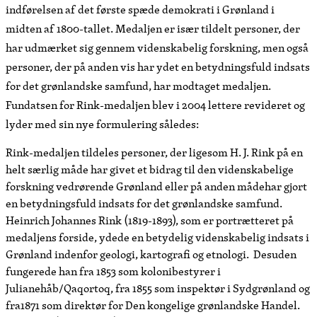
indførelsen af det første spæde demokrati i Grønland i
midten af 1800-tallet. Medaljen er især tildelt personer, der
har udmærket sig gennem videnskabelig forskning, men også
personer, der på anden vis har ydet en betydningsfuld indsats
for det grønlandske samfund, har modtaget medaljen.
Fundatsen for Rink-medaljen blev i 2004 lettere revideret og
lyder med sin nye formulering således:
Rink-medaljen tildeles personer, der ligesom H. J. Rink på en
helt særlig måde har givet et bidrag til den videnskabelige
forskning vedrørende Grønland eller på anden mådehar gjort
en betydningsfuld indsats for det grønlandske samfund.
Heinrich Johannes Rink (1819-1893), som er portrætteret på
medaljens forside, ydede en betydelig videnskabelig indsats i
Grønland indenfor geologi, kartografi og etnologi. Desuden
fungerede han fra 1853 som kolonibestyrer i
Julianehåb/Qaqortoq, fra 1855 som inspektør i Sydgrønland og
fra1871 som direktør for Den kongelige grønlandske Handel.