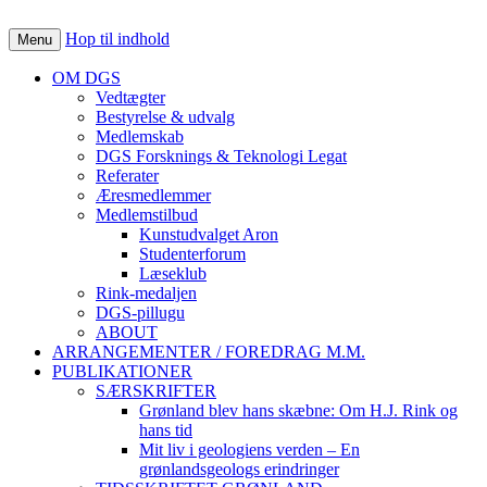
Det Grønlandske Selskab
grønland
Hop til indhold
Menu
OM DGS
Vedtægter
Bestyrelse & udvalg
Medlemskab
DGS Forsknings & Teknologi Legat
Referater
Æresmedlemmer
Medlemstilbud
Kunstudvalget Aron
Studenterforum
Læseklub
Rink-medaljen
DGS-pillugu
ABOUT
ARRANGEMENTER / FOREDRAG M.M.
PUBLIKATIONER
SÆRSKRIFTER
Grønland blev hans skæbne: Om H.J. Rink og
hans tid
Mit liv i geologiens verden – En
grønlandsgeologs erindringer