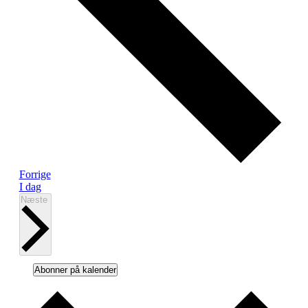
Begivenheder
Forrige
I dag
Begivenheder
Næste
Abonner på kalender