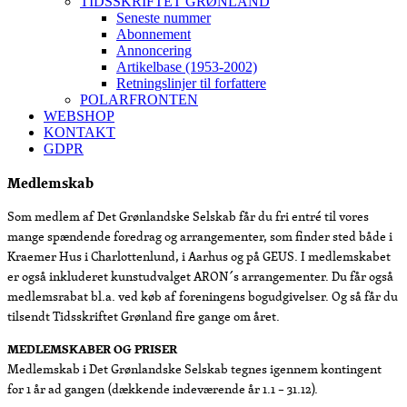
TIDSSKRIFTET GRØNLAND
Seneste nummer
Abonnement
Annoncering
Artikelbase (1953-2002)
Retningslinjer til forfattere
POLARFRONTEN
WEBSHOP
KONTAKT
GDPR
Medlemskab
Som medlem af Det Grønlandske Selskab får du fri entré til vores
mange spændende foredrag og arrangementer, som finder sted både i
Kraemer Hus i Charlottenlund, i Aarhus og på GEUS. I medlemskabet
er også inkluderet kunstudvalget ARON´s arrangementer. Du får også
medlemsrabat bl.a. ved køb af foreningens bogudgivelser. Og så får du
tilsendt Tidsskriftet Grønland fire gange om året.
MEDLEMSKABER OG PRISER
Medlemskab i Det Grønlandske Selskab tegnes igennem kontingent
for 1 år ad gangen (dækkende indeværende år 1.1 – 31.12).