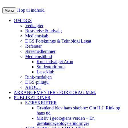
Det Grønlandske Selskab
grønland
Hop til indhold
Menu
OM DGS
Vedtægter
Bestyrelse & udvalg
Medlemskab
DGS Forsknings & Teknologi Legat
Referater
Æresmedlemmer
Medlemstilbud
Kunstudvalget Aron
Studenterforum
Læseklub
Rink-medaljen
DGS-pillugu
ABOUT
ARRANGEMENTER / FOREDRAG M.M.
PUBLIKATIONER
SÆRSKRIFTER
Grønland blev hans skæbne: Om H.J. Rink og
hans tid
Mit liv i geologiens verden – En
grønlandsgeologs erindringer