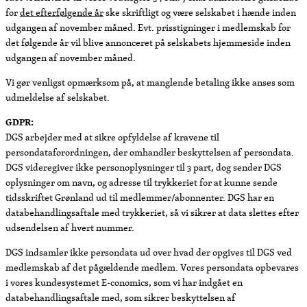
for
det efterfølgende år
ske skriftligt og være selskabet i hænde inden
udgangen af november måned. Evt. prisstigninger i medlemskab for
det følgende år vil blive annonceret på selskabets hjemmeside inden
udgangen af november måned.
Vi gør venligst opmærksom på, at manglende betaling ikke anses som
udmeldelse af selskabet.
GDPR:
DGS arbejder med at sikre opfyldelse af kravene til
persondataforordningen, der omhandler beskyttelsen af persondata.
DGS videregiver ikke personoplysninger til 3 part, dog sender DGS
oplysninger om navn, og adresse til trykkeriet for at kunne sende
tidsskriftet Grønland ud til medlemmer/abonnenter. DGS har en
databehandlingsaftale med trykkeriet, så vi sikrer at data slettes efter
udsendelsen af hvert nummer.
DGS indsamler ikke persondata ud over hvad der opgives til DGS ved
medlemskab af det pågældende medlem. Vores persondata opbevares
i vores kundesystemet E-conomics, som vi har indgået en
databehandlingsaftale med, som sikrer beskyttelsen af