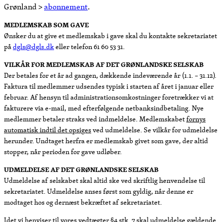
Grønland >
abonnement
.
MEDLEMSKAB SOM GAVE
Ønsker du at give et medlemskab i gave skal du kontakte sekretariatet
på
dgls@dgls.dk
eller telefon 61 60 53 31.
VILKÅR FOR MEDLEMSKAB AF DET GRØNLANDSKE SELSKAB
Der betales for et år ad gangen, dækkende indeværende år (1.1. – 31.12).
Faktura til medlemmer udsendes typisk i starten af året i januar eller
februar. Af hensyn til administrationsomkostninger foretrækker vi at
fakturere via e-mail, med efterfølgende netbanksindbetaling. Nye
medlemmer betaler straks ved indmeldelse. Medlemskabet
fornys
automatisk indtil det opsiges
ved udmeldelse. Se vilkår for udmeldelse
herunder. Undtaget herfra er medlemskab givet som gave, der altid
stopper, når perioden for gave udløber.
UDMELDELSE AF DET GRØNLANDSKE SELSKAB
Udmeldelse af selskabet skal altid ske ved skriftlig henvendelse til
sekretariatet. Udmeldelse anses først som gyldig, når denne er
modtaget hos og dernæst bekræftet af sekretariatet.
Idet vi henviser til vores vedtægter §4 stk. 7 skal udmeldelse gældende